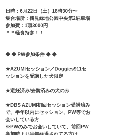
日時：6月22日（土）18時30分〜
集合場所：鶴見緑地公園中央第2駐車場
参加費：1頭3000円
＊＊軽食持参！！
◆ ◆ PW参加条件 ◆ ◆
★AZUMIセッション／Doggies911セ
ッションを受講した犬限定
★避妊済み/去勢済みの犬のみ
★DBS AZUMI初回セッション受講済み
で、半年以内にセッション、PW等でお
会いしている方
※PWのみでお会いしていて、前回PW
参加時より半年経過されてる方は