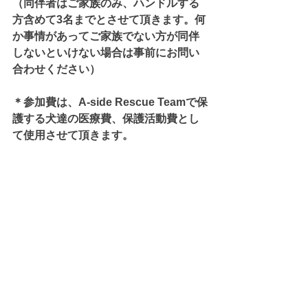
（同伴者はご家族のみ、ハンドルする
方含めて3名までとさせて頂きます。何
か事情があってご家族でない方が同伴
しないといけない場合は事前にお問い
合わせください）
＊参加費は、A-side Rescue Teamで保
護する犬達の医療費、保護活動費とし
て使用させて頂きます。
＊軽いお弁当をご持参ください。
（弁当を持ったままの移動になりま
す）
＊地面に埋め込むタイプの繋留グッズ
をご持参ください！
＊虫除けグッズを忘れずにお願いしま
す。