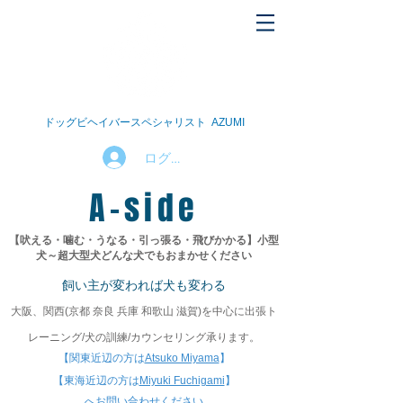
ドッグビヘイバースペシャリスト AZUMI
ログイン
A-side
【吠える・噛む・うなる・引っ張る・飛びかかる】
小型
犬～超大型犬
どんな犬でもおまかせください
飼い主が変われば犬も変わる
大阪、関西(京都 奈良 兵庫 和歌山 滋賀)を中心に
出張ト
レーニング/犬の訓練/カウンセリング承ります。
【関東近辺の方は
Atsuko Miyama
】
【東海近辺の方は
Miyuki Fuchigami
】​
​へお問い合わせください