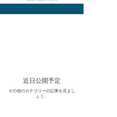
Category
ぶっ込み
吠え
噛みつき
大型犬
引っ張り
近日公開予定
その他のカテゴリーの記事を見まし
ょう。