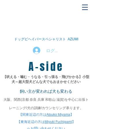
ドッグビヘイバースペシャリスト AZUMI
ログイン
A-side
【吠える・噛む・うなる・引っ張る・飛びかかる】
小型
犬～超大型犬
どんな犬でもおまかせください
飼い主が変われば犬も変わる
大阪、関西(京都 奈良 兵庫 和歌山 滋賀)を中心に
出張ト
レーニング/犬の訓練/カウンセリング承ります。
【関東近辺の方は
Atsuko Miyama
】
【東海近辺の方は
Miyuki Fuchigami
】​
​へお問い合わせください