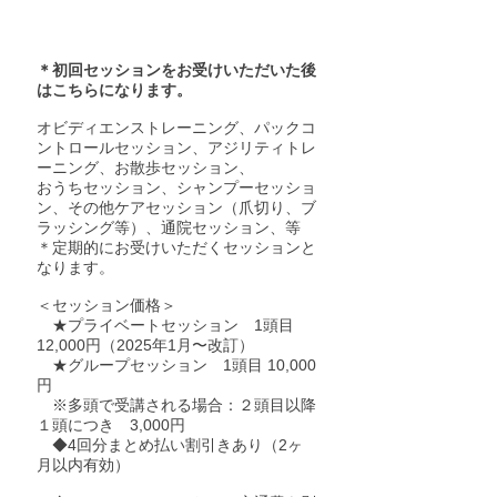
AZUMIセッション 各種1回
10,000~12,000円
＊初回セッションをお受けいただいた後
はこちらになります。
オビディエンストレーニング、パックコ
ントロールセッション、アジリティトレ
ーニング、
お散歩セッション、
おうちセッション、シャンプーセッショ
ン、その他ケアセッション（爪切り、ブ
ラッシング等）、通院セッション、等​
＊定期的にお受けいただくセッションと
なります。
＜セッション価格＞​
★プライベートセッション 1頭目
12,000円（2025年1月〜改訂）
★グループセッション 1頭目 10,000
円
※多頭で受講される場合：２頭目以降
１頭につき 3,000円
◆4回分まとめ払い割引きあり（2ヶ
月以内有効）