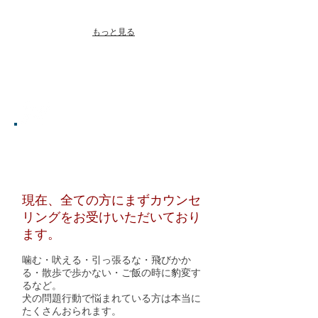
もっと見る
A-side
AZUMIカウンセリング 10,000 円
(1.5時間/飼い主様のみ)
現在、全ての方にまずカウンセ
リングをお受けいただいており
ます。
​噛む・吠える・引っ張るな・飛びかか
る・散歩で歩かない・ご飯の時に豹変す
るなど。
犬の問題行動で悩まれている方は本当に
たくさんおられます。