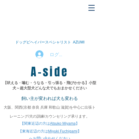
ドッグビヘイバースペシャリスト AZUMI
ログイン
A-side
【吠える・噛む・うなる・引っ張る・飛びかかる】
小型
犬～超大型犬
どんな犬でもおまかせください
飼い主が変われば犬も変わる
大阪、関西(京都 奈良 兵庫 和歌山 滋賀)を中心に
出張ト
レーニング/犬の訓練/カウンセリング承ります。
【関東近辺の方は
Atsuko Miyama
】
【東海近辺の方は
Miyuki Fuchigami
】​
​へお問い合わせください