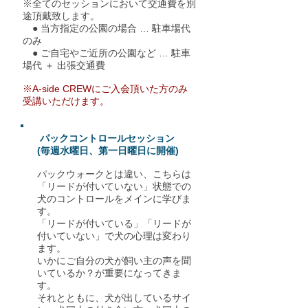
※全てのセッションにおいて交通費を別
途頂戴致します。
● 当方指定の公園の場合 … 駐車場代
のみ
● ご自宅やご近所の公園など … 駐車
場代 ＋ 出
張交通費
※A-side CREWにご入会頂いた方のみ
受講いただけます。
パックコントロールセッション
(毎週水曜日、第一日曜日に開催)
パックウォークとは違い、こちらは
「リードが付いていない」状態での
犬のコントロールをメインに学びま
す。
「リードが付いている」「リードが
付いていない」で犬の心理は変わり
ます。
いかにご自分の犬が飼い主の声を聞
いているか？が重要になってきま
す。
それとともに、犬が出しているサイ