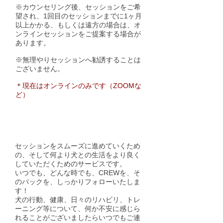
※カウンセリング後、セッションをご希
望され、1回目のセッションまでに1ヶ月
以上かかる、もしくは遠方の場合は、オ
ンラインセッションをご提案する場合が
あります。
※無理やりセッションへ勧誘することは
ございません。
＊現在は
オンラインのみです（ZOOMな
ど）
A-side CREW 年会費 5,000円
セッションをスムーズに進めていくため
の、そして何より犬との生活をより良く
していただくためのサービスです。
いつでも、どんな時でも、CREWを、そ
のパックを、しっかりフォローいたしま
す！
犬の行動、健康、日々のリハビリ、トレ
ーニング等について、何か不安に感じら
れることがございましたらいつでもご連