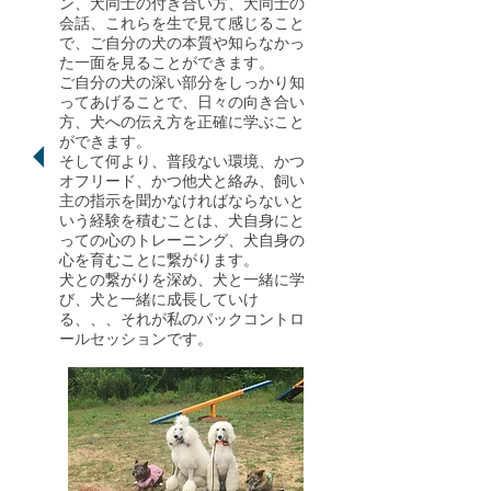
ン、犬同士の付き合い方、犬同士の
会話、これらを生で見て感じること
で、ご自分の犬の本質や知らなかっ
た一面を見ることができます。
ご自分の犬の深い部分をしっかり知
ってあげることで、日々の向き合い
方、犬への伝え方を正確に学ぶこと
ができます。
そして何より、普段ない環境、かつ
オフリード、かつ他犬と絡み、飼い
主の指示を聞かなければならないと
いう経験を積むことは、犬自身にと
っての心のトレーニング、犬自身の
心を育むことに繋がります。
犬との繋がりを深め、犬と一緒に学
び、犬と一緒に成長していけ
る、、、それが私のパックコントロ
ールセッションです。