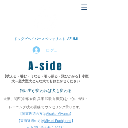
ドッグビヘイバースペシャリスト AZUMI
ログイン
A-side
【吠える・噛む・うなる・引っ張る・飛びかかる】
小型
犬～超大型犬
どんな犬でもおまかせください
飼い主が変われば犬も変わる
大阪、関西(京都 奈良 兵庫 和歌山 滋賀)を中心に
出張ト
レーニング/犬の訓練/カウンセリング承ります。
【関東近辺の方は
Atsuko Miyama
】
【東海近辺の方は
Miyuki Fuchigami
】​
​へお問い合わせください