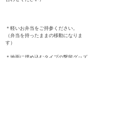
＊軽いお弁当をご持参ください。
（弁当を持ったままの移動になりま
す）
＊地面に埋め込むタイプの繋留グッズ
をご持参ください！
＊虫除けグッズを忘れずにお願いしま
す。
＊未去勢、未避妊の犬の参加はご遠慮
頂いています